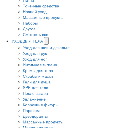
Патчи
Точечные средства
Ночной уход
Массажные продукты
Наборы
Другое
Смотреть все
УХОД ДЛЯ ТЕЛА
Уход для шеи и декольте
Уход для рук
Уход для ног
Интимная гигиена
Кремы для тела
Скрабы и маски
Гели для душа
SPF для тела
После загара
Увлажнение
Коррекция фигуры
Парфюм
Дезодоранты
Массажные продукты
Масла для тела