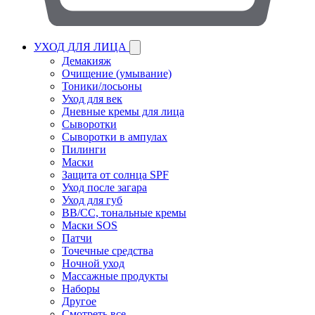
УХОД ДЛЯ ЛИЦА
Демакияж
Очищение (умывание)
Тоники/лосьоны
Уход для век
Дневные кремы для лица
Сыворотки
Сыворотки в ампулах
Пилинги
Маски
Защита от солнца SPF
Уход после загара
Уход для губ
BB/CC, тональные кремы
Маски SOS
Патчи
Точечные средства
Ночной уход
Массажные продукты
Наборы
Другое
Смотреть все