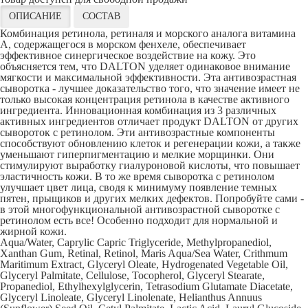
ОПИСАНИЕ
СОСТАВ
Комбинация ретинола, ретиналя и морского аналога витамина
А, содержащегося в морском фенхеле, обеспечивает
эффективное синергическое воздействие на кожу. Это
объясняется тем, что DALTON уделяет одинаковое внимание
мягкости и максимальной эффективности. Эта антивозрастная
сыворотка - лучшее доказательство того, что значение имеет не
только высокая концентрация ретинола в качестве активного
ингредиента. Инновационная комбинация из 3 различных
активных ингредиентов отличает продукт DALTON от других
сывороток с ретинолом. Эти антивозрастные компоненты
способствуют обновлению клеток и регенерации кожи, а также
уменьшают гиперпигментацию и мелкие морщинки. Они
стимулируют выработку гиалуроновой кислоты, что повышает
эластичность кожи. В то же время сыворотка с ретинолом
улучшает цвет лица, сводя к минимуму появление темных
пятен, прыщиков и других мелких дефектов. Попробуйте сами -
в этой многофункциональной антивозрастной сыворотке с
ретинолом есть все! Особенно подходит для нормальной и
жирной кожи.
Aqua/Water, Caprylic Capric Triglyceride, Methylpropanediol,
Xanthan Gum, Retinal, Retinol, Maris Aqua/Sea Water, Crithmum
Maritimum Extract, Glyceryl Oleate, Hydrogenated Vegetable Oil,
Glyceryl Palmitate, Cellulose, Tocopherol, Glyceryl Stearate,
Propanediol, Ethylhexylglycerin, Tetrasodium Glutamate Diacetate,
Glyceryl Linoleate, Glyceryl Linolenate, Helianthus Annuus