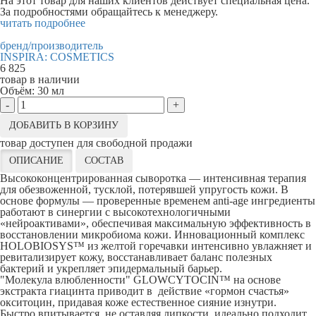
На этот товар для наших клиентов действует специальная цена.
За подробностями обращайтесь к менеджеру.
читать подробнее
бренд/производитель
INSPIRA: COSMETICS
6 825
товар в наличии
Объём:
30 мл
-
+
ДОБАВИТЬ В КОРЗИНУ
товар доступен для свободной продажи
ОПИСАНИЕ
СОСТАВ
Высококонцентрированная сыворотка — интенсивная терапия
для обезвоженной, тусклой, потерявшей упругость кожи. В
основе формулы — проверенные временем anti-age ингредиенты
работают в синергии с высокотехнологичными
«нейроактивами», обеспечивая максимальную эффективность в
восстановлении микробиома кожи. Инновационный комплекс
HOLOBIOSYS™ из желтой горечавки интенсивно увлажняет и
ревитализирует кожу, восстанавливает баланс полезных
бактерий и укрепляет эпидермальный барьер.
"Молекула влюбленности" GLOWCYTOCIN™ на основе
экстракта гиацинта приводит в действие «гормон счастья»
окситоцин, придавая коже естественное сияние изнутри.
Быстро впитывается, не оставляя липкости, идеально подходит