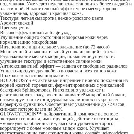
под макияж. Уже через неделю кожа становится более гладкой и
эластичной. Накопительный эффект через месяц: хорошо
увлажненная, здоровая и красивая кожа.
Текстура: легкая сыворотка нежно-розового цвета
Аромат: свежий
Преимущества
Высокоэффективный anti-age уход
Улучшение общего состояния и здоровья кожи через
нормализацию микробиома
Интенсивное и длительное увлажнение (до 72 часов)
Мгновенный и накопительный успокаивающий эффект
Разглаживание мелких морщин, повышение упругости,
улучшение текстуры и естественное сияние кожи
Антиоксидантный эффект — защита от свободных радикалов
Унисекс-продукт для любого возраста и всех типов кожи
Подходит как основа под макияж
HOLOBIOSYS™: активный ингредиент нового поколения из
корней желтой горечавки, ферментированных с уникальной
бактерией Sphingomonas. Интенсивно увлажняет и
ревитализирует кожу, восстанавливает её микробный баланс,
стимулирует синтез эпидермальных липидов и укрепляет
барьерную функцию. Обеспечивает увлажнение до 72 часов,
снижает потерю влаги на 30%.
GLOWCYTOCIN™: нейроактивный комплекс на основе
экстракта гиацинта, имитирующий действие окситоцина —
«молекулы влюбленности», высокий уровень которого
коррелирует с более молодым видом кожи. Улучшает
светоотражающие характеристики кожи, создаёт нейроэффект