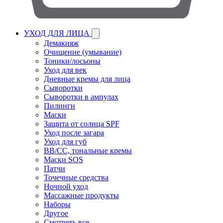
УХОД ДЛЯ ЛИЦА
Демакияж
Очищение (умывание)
Тоники/лосьоны
Уход для век
Дневные кремы для лица
Сыворотки
Сыворотки в ампулах
Пилинги
Маски
Защита от солнца SPF
Уход после загара
Уход для губ
BB/CC, тональные кремы
Маски SOS
Патчи
Точечные средства
Ночной уход
Массажные продукты
Наборы
Другое
Смотреть все