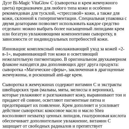
Дуэт Bi-Magic VitaGlow C (сыворотка и крем жемчужного
цвета) предназначен для любого типа кожи и особенно
рекомендован для тусклой, «стрессовой» кожи, а также для
кожи, склонной к гиперпигментации. Специальная упаковка с
двумя дозаторами позволяет использовать каждое средство
отдельно: можно выбрать более насыщенный липидами крем
или богатую увлажняющими компонентами сыворотку, в
зависимости от индивидуальных потребностей кожи.
Инновация: комплексный омолаживающий уход за кожей «2-
в-1», выравнивающий тон кожи и осветляющий
нежелательную пигментацию. В оригинальном двухкамерном
флаконе находятся два дополняющих друг друга продукта:
сыворотка «Магические сферы», заключенная в драгоценные
жемчужины, и роскошный anti-age крем.
Сыворотка в жемчужинах содержит витамин C и экстракты
швейцарских трав (мальвы, мяты, мелиссы и вероники),
которые увлажняют и разглаживают кожу, выравнивают тон и
придают ей сияние, осветляют пигментные пятна и
предотвращает их появление. Крем дополняет и усиливает
действие сыворотки: кокосовое масло и масло Shea
восполняют нехватку ценных липидов, гиалуроновая кислота
обеспечивает дополнительное увлажнение, витамин C
защищает от свободных радикалов и препятствует