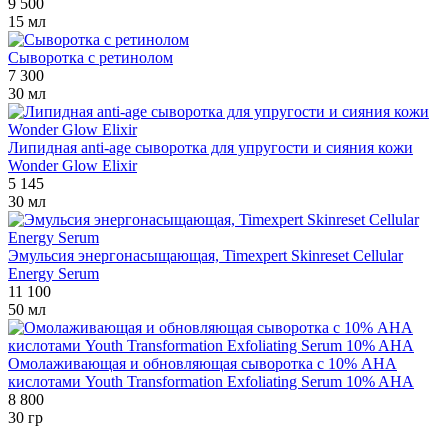
9 500
15 мл
Сыворотка с ретинолом
7 300
30 мл
Липидная anti-age сыворотка для упругости и сияния кожи
Wonder Glow Elixir
5 145
30 мл
Эмульсия энергонасыщающая, Timexpert Skinreset Cellular
Energy Serum
11 100
50 мл
Омолаживающая и обновляющая сыворотка с 10% AHA
кислотами Youth Transformation Exfoliating Serum 10% AHA
8 800
30 гр