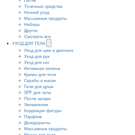
Патчи
Точечные средства
Ночной уход
Массажные продукты
Наборы
Другое
Смотреть все
УХОД ДЛЯ ТЕЛА
Уход для шеи и декольте
Уход для рук
Уход для ног
Интимная гигиена
Кремы для тела
Скрабы и маски
Гели для душа
SPF для тела
После загара
Увлажнение
Коррекция фигуры
Парфюм
Дезодоранты
Массажные продукты
Масла для тела