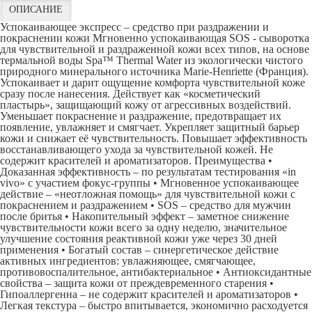
ОПИСАНИЕ
Успокаивающее экспресс – средство при раздражении и
покраснении кожи Мгновенно успокаивающая SOS - сыворотка
для чувствительной и раздраженной кожи всех типов, на основе
термальной воды Spa™ Thermal Water из экологически чистого
природного минерального источника Marie-Henriette (Франция).
Успокаивает и дарит ощущение комфорта чувствительной коже
сразу после нанесения. Действует как «косметический
пластырь», защищающий кожу от агрессивных воздействий.
Уменьшает покраснение и раздражение, предотвращает их
появление, увлажняет и смягчает. Укрепляет защитный барьер
кожи и снижает её чувствительность. Повышает эффективность
восстанавливающего ухода за чувствительной кожей. Не
содержит красителей и ароматизаторов. Преимущества •
Доказанная эффективность – по результатам тестирования «in
vivo» с участием фокус-группы • Мгновенное успокаивающее
действие – «неотложная помощь» для чувствительной кожи с
покраснением и раздражением • SOS – средство для мужчин
после бритья • Накопительный эффект – заметное снижение
чувствительности кожи всего за одну неделю, значительное
улучшение состояния реактивной кожи уже через 30 дней
применения • Богатый состав – синергетическое действие
активных ингредиентов: увлажняющее, смягчающее,
противовоспалительное, антибактериальное • Антиоксидантные
свойства – защита кожи от преждевременного старения •
Гипоаллергенна – не содержит красителей и ароматизаторов •
Легкая текстура – быстро впитывается, экономично расходуется