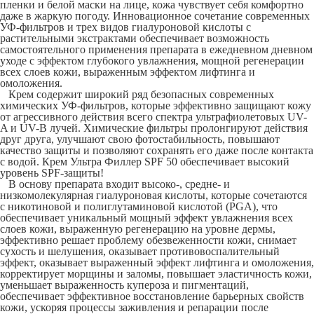
пленки и белой маски на лице, кожа чувствует себя комфортно
даже в жаркую погоду. Инновационное сочетание современных
УФ-фильтров и трех видов гиалуроновой кислоты с
растительными экстрактами обеспечивает возможность
самостоятельного применения препарата в ежедневном дневном
уходе с эффектом глубокого увлажнения, мощной регенерации
всех слоев кожи, выраженным эффектом лифтинга и
омоложения.
Крем содержит широкий ряд безопасных современных
химических УФ-фильтров, которые эффективно защищают кожу
от агрессивного действия всего спектра ультрафиолетовых UV-
A и UV-B лучей. Химические фильтры пролонгируют действия
друг друга, улучшают свою фотостабильность, повышают
качество защиты и позволяют сохранять его даже после контакта
с водой. Крем Ультра Филлер SPF 50 обеспечивает высокий
уровень SPF-защиты!
В основу препарата входит высоко-, средне- и
низкомолекулярная гиалуроновая кислоты, которые сочетаются
с никотиновой и полиглутаминовой кислотой (PGA), что
обеспечивает уникальный мощный эффект увлажнения всех
слоев кожи, выраженную регенерацию на уровне дермы,
эффективно решает проблему обезвеженности кожи, снимает
сухость и шелушения, оказывает противовоспалительный
эффект, оказывает выраженный эффект лифтинга и омоложения,
корректирует морщины и заломы, повышает эластичность кожи,
уменьшает выраженность купероза и пигментаций,
обеспечивает эффективное восстановление барьерных свойств
кожи, ускоряя процессы заживления и репарации после