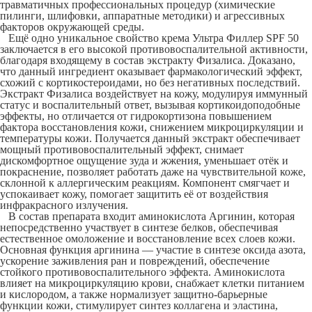
травматичных профессиональных процедур (химические
пилинги, шлифовки, аппаратные методики) и агрессивных
факторов окружающей среды.
Ещё одно уникальное свойство крема Ультра Филлер SPF 50
заключается в его высокой противовоспалительной активности,
благодаря входящему в состав экстракту Физалиса. Доказано,
что данный ингредиент оказывает фармакологический эффект,
схожий с кортикостероидами, но без негативных последствий.
Экстракт Физалиса воздействует на кожу, модулируя иммунный
статус и воспалительный ответ, вызывая кортикоидоподобные
эффекты, но отличается от гидрокортизона повышением
фактора восстановления кожи, снижением микроциркуляции и
температуры кожи. Получается данный экстракт обеспечивает
мощный противовоспалительный эффект, снимает
дискомфортное ощущение зуда и жжения, уменьшает отёк и
покраснение, позволяет работать даже на чувствительной коже,
склонной к аллергическим реакциям. Компонент смягчает и
успокаивает кожу, помогает защитить её от воздействия
инфракрасного излучения.
В состав препарата входит аминокислота Аргинин, которая
непосредственно участвует в синтезе белков, обеспечивая
естественное омоложение и восстановление всех слоев кожи.
Основная функция аргинина — участие в синтезе оксида азота,
ускорение заживления ран и повреждений, обеспечение
стойкого противовоспалительного эффекта. Аминокислота
влияет на микроциркуляцию крови, снабжает клетки питанием
и кислородом, а также нормализует защитно-барьерные
функции кожи, стимулирует синтез коллагена и эластина,