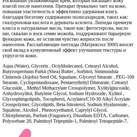
Роскошный увлажняющий крем, который насыщает кожу
влагой после нанесения. Препарат буквально тает на коже,
повышая эластичность и эффективно удерживая влагу,
благодаря богатому содержанию полисахаридов, таких как:
гиалуроновая кислота и дериваты ксилита. Липиды премиум
класса и натуральные масла, такие как: фитостеролы, масло
ши, сквалан и воск семян жожоба, поддерживают барьерную
функцию кожи, не оставляя чувство жирности после
нанесения. Расслабляющие пептиды (Матриксил 3000) вносят
свой вклад в кумулятивный эффект улучшения текстуры и
упругости кожи.
Aqua (Water), Glycerin , Octyldodecanol, Cetearyl Alcohol,
Butyrospermum Parkii (Shea) Butter , Sorbitol, Simmondsia
Chinensis (Jojoba) Seed Oil, Squalane, Glyceryl Stearate , PEG-100
Stearate, Cyclopentasiloxane, Pentaerythrityl Distearate, Cetearyl
Glucoside, , Methyl Methacrylate Crosspolymer, Xylitylglucoside,
Anhydroxylitol, Butylene Glycol, Sodium Hydroxide, Xylitol ,
Glycosphingolipids, Tocopherol, Acrylates/C10-30 Alkyl Acrylate
Crosspolymer, Glycolipids, Beta-Sitosterol, Sodium Hyaluronate ,
Squalene, Alcohol , Phenoxyethanol, Caprylyl Glycol,
Chlorphenesin, Parfum (Fragrance), Disodium EDTA, Carbomer,
Polysorbate 20, Palmitoyl Tripeptide-1, Palmitoyl Tetrapeptide-7.