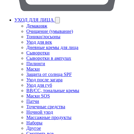
УХОД ДЛЯ ЛИЦА
Демакияж
Очищение (умывание)
Тоники/лосьоны
Уход для век
Дневные кремы для лица
Сыворотки
Сыворотки в ампулах
Пилинги
Маски
Защита от солнца SPF
Уход после загара
Уход для губ
BB/CC, тональные кремы
Маски SOS
Патчи
Точечные средства
Ночной уход
Массажные продукты
Наборы
Другое
Смотреть все