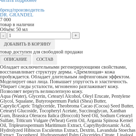
читать подробнее
бренд/производитель
DR. GRANDEL
7 000
товар в наличии
Объём:
50 мл
-
+
ДОБАВИТЬ В КОРЗИНУ
товар доступен для свободной продажи
ОПИСАНИЕ
СОСТАВ
Обладает исключительными регенерирующими свойствами,
восстанавливает структуру дермы. «Дремлющая» кожа
пробуждается. Обладает длительным лифтинговым эффектом.
Моделирует овал лица. Повышает упругость и эластичность.
Убирает следы усталости, мгновенно разглаживает кожу.
Позволяет вернуть великолепную кожу.
Aqua (Water), Glycerin, Cetearyl Alcohol, Oleyl Erucate, Pentylene
Glycol, Squalane, Butyrospermum Parkii (Shea) Butter,
Caprylic/Capric Triglyceride, Theobroma Cacao (Cocoa) Seed Butter,
Cetearyl Glucoside, Tocopheryl Acetate, Succinoglycan, Xanthan
Gum, Brassica Oleracea Italica (Broccoli) Seed Oil, Sodium Cetearyl
Sulfate, Triticum Vulgare (Wheat) Germ Oil, Argania Spinosa Kernel
Oil, Tripleurospermum Maritimum Extract, Caprylhydroxamic Acid,
Hydrolyzed Hibiscus Esculentus Extract, Dextrin, Lavandula Stoechas
Extract, Tocopherol, Hydrogenated Palm Glycerides Citrate, Linalool,