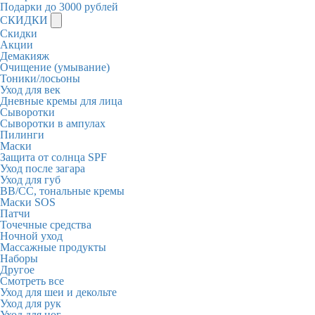
Подарки до 3000 рублей
СКИДКИ
Скидки
Акции
Демакияж
Очищение (умывание)
Тоники/лосьоны
Уход для век
Дневные кремы для лица
Сыворотки
Сыворотки в ампулах
Пилинги
Маски
Защита от солнца SPF
Уход после загара
Уход для губ
BB/CC, тональные кремы
Маски SOS
Патчи
Точечные средства
Ночной уход
Массажные продукты
Наборы
Другое
Смотреть все
Уход для шеи и декольте
Уход для рук
Уход для ног