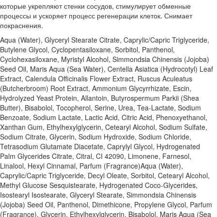
которые укрепляют стенки сосудов, стимулирует обменные
процессы и ускоряет процесс регенерации клеток. Снимает
покраснения.
Aqua (Water), Glyceryl Stearate Citrate, Caprylic/Capric Triglyceride,
Butylene Glycol, Cyclopentasiloxane, Sorbitol, Panthenol,
Cyclohexasiloxane, Myristyl Alcohol, Simmondsia Chinensis (Jojoba)
Seed Oil, Maris Aqua (Sea Water), Centella Asiatica (Hydrocotyl) Leaf
Extract, Calendula Officinalis Flower Extract, Ruscus Aculeatus
(Butcherbroom) Root Extract, Ammonium Glycyrrhizate, Escin,
Hydrolyzed Yeast Protein, Allantoin, Butyrospermum Parkii (Shea
Butter), Bisabolol, Tocopherol, Serine, Urea, Tea-Lactate, Sodium
Benzoate, Sodium Lactate, Lactic Acid, Citric Acid, Phenoxyethanol,
Xanthan Gum, Ethylhexylglycerin, Cetearyl Alcohol, Sodium Sulfate,
Sodium Citrate, Glycerin, Sodium Hydroxide, Sodium Chloride,
Tetrasodium Glutamate Diacetate, Caprylyl Glycol, Hydrogenated
Palm Glycerides Citrate, Citral, CI 42090, Limonene, Farnesol,
Linalool, Hexyl Cinnamal, Parfum (Fragrance)Aqua (Water),
Caprylic/Capric Triglyceride, Decyl Oleate, Sorbitol, Cetearyl Alcohol,
Methyl Glucose Sesquistearate, Hydrogenated Coco-Glycerides,
Isostearyl Isostearate, Glyceryl Stearate, Simmondsia Chinensis
(Jojoba) Seed Oil, Panthenol, Dimethicone, Propylene Glycol, Parfum
(Fragrance), Glycerin, Ethylhexylglycerin, Bisabolol, Maris Aqua (Sea