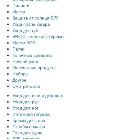
Пилинги
Маски
Защита от солнца SPF
Уход после загара
Уход для губ
BB/CC, тональные кремы
Маски SOS
Патчи
Точечные средства
Ночной уход
Массажные продукты
Наборы
Другое
Смотреть все
Уход для шеи и декольте
Уход для рук
Уход для ног
Интимная гигиена
Кремы для тела
Скрабы и маски
Гели для душа
SPF для тела