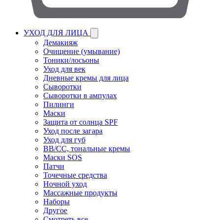
УХОД ДЛЯ ЛИЦА
Демакияж
Очищение (умывание)
Тоники/лосьоны
Уход для век
Дневные кремы для лица
Сыворотки
Сыворотки в ампулах
Пилинги
Маски
Защита от солнца SPF
Уход после загара
Уход для губ
BB/CC, тональные кремы
Маски SOS
Патчи
Точечные средства
Ночной уход
Массажные продукты
Наборы
Другое
Смотреть все