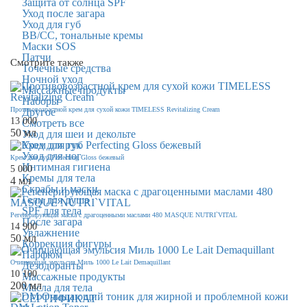
Защита от солнца SPF
Уход после загара
Уход для губ
BB/CC, тональные кремы
Маски SOS
Патчи
Смотрите также
Точечные средства
Ночной уход
Массажные продукты
Наборы
Противовозрастной крем для сухой кожи TIMELESS Revitalizing Cream
Другое
13 000
Смотреть все
50 мл
Уход для шеи и декольте
Уход для рук
Уход для ног
Крем для губ Perfecting Gloss бежевый
Интимная гигиена
5 000
Кремы для тела
4 мл
Скрабы и маски
Гели для душа
SPF для тела
Регенерирующая маска с драгоценными маслами 480 MASQUE NUTRI`VITAL
После загара
14 900
Увлажнение
50 мл
Коррекция фигуры
Парфюм
Очищающая эмульсия Миль 1000 Le Lait Demaquillant
Дезодоранты
10 100
Массажные продукты
200 мл
Масла для тела
СЕРТИФИКАТ