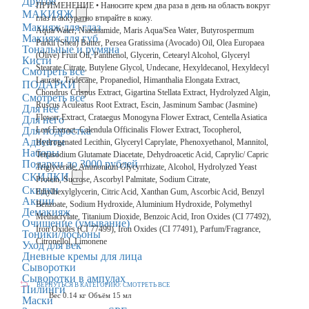
Другое
ПРИМЕНЕНИЕ • Наносите крем два раза в день на область вокруг
МАКИЯЖ
глаз и аккуратно втирайте в кожу.
Макияж для глаз
Aqua/Water, Niacinamide, Maris Aqua/Sea Water, Butyrospermum
Макияж для губ
Parkii (Shea) Butter, Persea Gratissima (Avocado) Oil, Olea Europaea
Тональные и румяна
(Olive) Fruit Oil, Panthenol, Glycerin, Cetearyl Alcohol, Glyceryl
Кисти
Stearate Citrate, Butylene Glycol, Undecane, Hexyldecanol, Hexyldecyl
Смотреть все
Laurate, Tridecane, Propanediol, Himanthalia Elongata Extract,
ПОДАРКИ
Chondrus Crispus Extract, Gigartina Stellata Extract, Hydrolyzed Algin,
Смотреть все
Ruscus Aculeatus Root Extract, Escin, Jasminum Sambac (Jasmine)
Для неё
Flower Extract, Crataegus Monogyna Flower Extract, Centella Asiatica
Для него
Для подростка
Leaf Extract, Calendula Officinalis Flower Extract, Tocopherol,
Адвенты
Hydrogenated Lecithin, Glyceryl Caprylate, Phenoxyethanol, Mannitol,
Наборы
Tetrasodium Glutamate Diacetate, Dehydroacetic Acid, Caprylic/ Capric
Подарки до 3000 рублей
Triglyceride, Ammonium Glycyrrhizate, Alcohol, Hydrolyzed Yeast
СКИДКИ
Protein, Sucrose, Ascorbyl Palmitate, Sodium Citrate,
Скидки
Ethylhexylglycerin, Citric Acid, Xanthan Gum, Ascorbic Acid, Benzyl
Акции
Benzoate, Sodium Hydroxide, Aluminium Hydroxide, Polymethyl
Демакияж
Methacrylate, Titanium Dioxide, Benzoic Acid, Iron Oxides (CI 77492),
Очищение (умывание)
Iron Oxides (CI 77499), Iron Oxides (CI 77491), Parfum/Fragrance,
Тоники/лосьоны
Citronellol, Limonene
Уход для век
Дневные кремы для лица
Сыворотки
Сыворотки в ампулах
ВЕРНУТЬСЯ В КАТЕГОРИЮ:
СМОТРЕТЬ ВСЕ
Пилинги
Вес
0.14 кг
Объём
15 мл
Маски