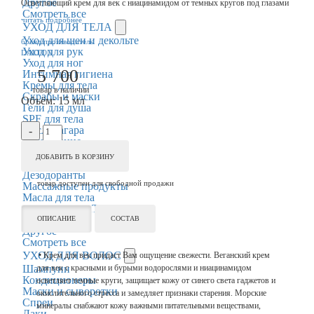
Другое
Осветляющий крем для век с ниацинамидом от темных кругов под глазами
Смотреть все
читать подробнее
УХОД ДЛЯ ТЕЛА
Уход для шеи и декольте
бренд/производитель
Уход для рук
DALTON
Уход для ног
5 700
Интимная гигиена
Кремы для тела
товар в наличии
Скрабы и маски
Объём:
15 мл
Гели для душа
SPF для тела
После загара
-
Увлажнение
Коррекция фигуры
+
ДОБАВИТЬ В КОРЗИНУ
Парфюм
Дезодоранты
товар доступен для свободной продажи
Массажные продукты
Масла для тела
СЕРТИФИКАТ
Наборы
ОПИСАНИЕ
СОСТАВ
Другое
Смотреть все
УХОД ДЛЯ ВОЛОС
• Крем для век придаст Вам ощущение свежести. Веганский крем
Шампуни
для век с красными и бурыми водорослями и ниацинамидом
Кондиционеры
осветляет темные круги, защищает кожу от синего света гаджетов и
Маски и сыворотки
окислительного стресса и замедляет признаки старения. Морские
Спреи
минералы снабжают кожу важными питательными веществами,
Лаки