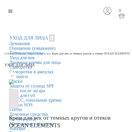
0
УХОД ДЛЯ ЛИЦА
Демакияж
Очищение (умывание)
Тоники/лосьоны
Главная
Уход для лица
Смотреть все
Крем для век от темных кругов и отеков OCEAN ELEMENTS
Уход для век
Дневные кремы для лица
УХОД ДЛЯ ЛИЦА
Сыворотки
Сыворотки в ампулах
Пилинги
Маски
Защита от солнца SPF
Уход после загара
Уход для губ
BB/CC, тональные кремы
Маски SOS
Патчи
Точечные средства
Крем для век от темных кругов и отеков
Ночной уход
Массажные продукты
OCEAN ELEMENTS
Наборы