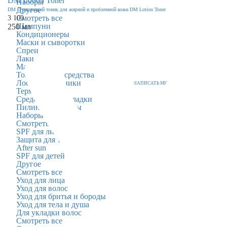
Наборы
Другое
DM Очищающий тоник для жирной и проблемной кожи DM Lotion Toner
Смотреть все
3 100
Шампуни
250 мл
Кондиционеры
Маски и сыворотки
Спреи
Лаки
Масло
Тонирующие средства
Лосьоны и тоники
НАПИСАТЬ МНЕ
Термозащита
Средства для укладки
Пилинги и скрабы
Наборы
Смотреть все
SPF для лица
Защита для тела
After sun
SPF для детей
Другое
Смотреть все
Уход для лица
Уход для волос
Уход для бритья и бороды
Уход для тела и душа
Для укладки волос
Смотреть все