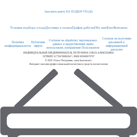
Заполнить анкету НА ПОДБОР УХОДА
Условия подбора ухода
Доставка и оплата
График работы
Обо мне
Блог
Контакты
Согласие на получение
Согласие на обработку персональных
Политика
Публичная
рекламной и
данных и предоставления права
конфиденциальности
оферта
информационной
использовать изображение Пользователя
рассылки
ИНДИВИДУАЛЬНЫЙ ПРЕДПРИНИМАТЕЛЬ ПЕТРУНИНА ОЛЬГА АЛЕКСЕЕВНА
ОГРНИП 317784700062647 | ИНН 695000079797
© 2020 «Ольга Петрунина –ваш бьютиолог»
Интернет-магазин профессиональной косметики и средств косметологии