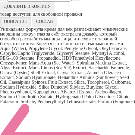
ДОБАВИТЬ В КОРЗИНУ
товар доступен для свободной продажи
ОПИСАНИЕ
СОСТАВ
Уникальная формула крема для век разглаживает мимические
морщины вокруг глаз за счёт экстракта джамбу, который
способен расслабить мышцы лица, что схоже с терапией
ботулотоксином. Борется с отёчностью и темными кругами.
Aqua (Water), Propylene Glycol, Pentylene Glycol, Oleyl Erucate,
Caprylic/Capric Triglyceride, Glyceryl Stearate, Myristyl Alcohol,
PEG-100 Stearate, Propanediol, HDI/Trimethylol Hexyllactone
Crosspolymer, Maris Aqua (Sea Water), Spirulina Maxima Extract,
Algae Extract, Maris Limus (Sea Silt) Extract, Saccharide Isomerate,
Ostrea (Oyster) Shell Extract, Caviar Extract, Acmella Oleracea
Extract, Sodium Hyaluronate, Helianthus Annuus (Sunflower) Seed
Oil, Caesalpinia Spinosa Fruit Extract, Silica, Tocopherol, Carbomer,
Sodium Hydroxide, Silica Dimethyl Silylate, Butylene Glycol,
Phenoxyethanol, Kappaphycus Alvarezii Extract, Atelocollagen,
Sodium Chondroitin Sulfate, Hydrogenated Palm Glycerides Citrate,
Potassium Sorbate, Pentaerythrityl Tetraisostearate, Parfum (Fragrance)