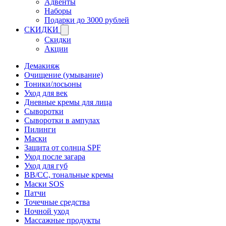
Адвенты
Наборы
Подарки до 3000 рублей
СКИДКИ
Скидки
Акции
Демакияж
Очищение (умывание)
Тоники/лосьоны
Уход для век
Дневные кремы для лица
Сыворотки
Сыворотки в ампулах
Пилинги
Маски
Защита от солнца SPF
Уход после загара
Уход для губ
BB/CC, тональные кремы
Маски SOS
Патчи
Точечные средства
Ночной уход
Массажные продукты