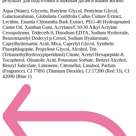
результат для подготовки к важным датам в вашей жизни!
Aqua (Water), Glycerin, Butylene Glycol, Pentylene Glycol,
Galactoarabinan, Globularia Cordifolia Callus Culture Extract,
Lecithin, Enantia Chlorantha Bark Extract, PEG-40 Hydrogenated
Castor Oil, Xanthan Gum, Acrylates/C10-30 Alkyl Acrylate
Crosspolymer, Trideceth-9, Disodium EDTA, Sodium Hydroxide,
Benzotriazolyl Dodecyl p-Cresol, Sodium Hyaluronate,
Caprylhydroxamic Acid, Mica, Caprylyl Glycol, Synthetic
Fluorphlogopite, Propylene Glycol, Alcohol, Tris
(Tetramethylhydroxypiperidinol) Citrate, Acetyl Hexapeptide-8,
Tocopherol, Oleanolic Acid, Potassium Sorbate, Benzyl Alcohol,
Benzyl Salicylate, Limonene, Citronellol, Linalool, Parfum
(Fragrance), CI 77891 (Titanium Dioxide), CI 17200 (Red 33), CI
42090 (Blue 1)