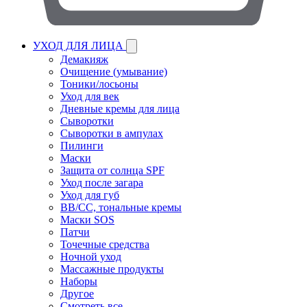
УХОД ДЛЯ ЛИЦА
Демакияж
Очищение (умывание)
Тоники/лосьоны
Уход для век
Дневные кремы для лица
Сыворотки
Сыворотки в ампулах
Пилинги
Маски
Защита от солнца SPF
Уход после загара
Уход для губ
BB/CC, тональные кремы
Маски SOS
Патчи
Точечные средства
Ночной уход
Массажные продукты
Наборы
Другое
Смотреть все