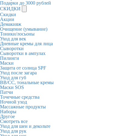
Подарки до 3000 рублей
СКИДКИ
Скидки
Акции
Демакияж
Очищение (умывание)
Тоники/лосьоны
Уход для век
Дневные кремы для лица
Сыворотки
Сыворотки в ампулах
Пилинги
Маски
Защита от солнца SPF
Уход после загара
Уход для губ
BB/CC, тональные кремы
Маски SOS
Патчи
Точечные средства
Ночной уход
Массажные продукты
Наборы
Другое
Смотреть все
Уход для шеи и декольте
Уход для рук
Уход для ног