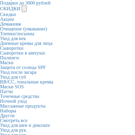
Подарки до 3000 рублей
СКИДКИ
Скидки
Акции
Демакияж
Очищение (умывание)
Тоники/лосьоны
Уход для век
Дневные кремы для лица
Сыворотки
Сыворотки в ампулах
Пилинги
Маски
Защита от солнца SPF
Уход после загара
Уход для губ
BB/CC, тональные кремы
Маски SOS
Патчи
Точечные средства
Ночной уход
Массажные продукты
Наборы
Другое
Смотреть все
Уход для шеи и декольте
Уход для рук
Уход для ног