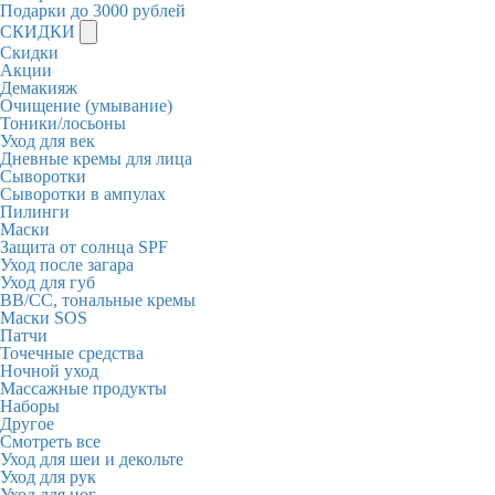
Подарки до 3000 рублей
СКИДКИ
Скидки
Акции
Демакияж
Очищение (умывание)
Тоники/лосьоны
Уход для век
Дневные кремы для лица
Сыворотки
Сыворотки в ампулах
Пилинги
Маски
Защита от солнца SPF
Уход после загара
Уход для губ
BB/CC, тональные кремы
Маски SOS
Патчи
Точечные средства
Ночной уход
Массажные продукты
Наборы
Другое
Смотреть все
Уход для шеи и декольте
Уход для рук
Уход для ног