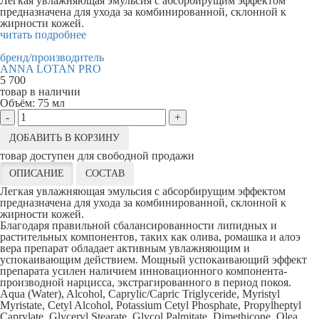
Легкая увлажняющая эмульсия с абсорбирущим эффектом
предназначена для ухода за комбинированной, склонной к
жирности кожей.
читать подробнее
бренд/производитель
ANNA LOTAN PRO
5 700
товар в наличии
Объём:
75 мл
-
+
ДОБАВИТЬ В КОРЗИНУ
товар доступен для свободной продажи
ОПИСАНИЕ
СОСТАВ
Легкая увлажняющая эмульсия с абсорбирущим эффектом
предназначена для ухода за комбинированной, склонной к
жирности кожей.
Благодаря правильной сбалансированности липидных и
растительных компонентов, таких как олива, ромашка и алоэ
вера препарат обладает активным увлажняющим и
успокаивающим действием. Мощный успокаивающий эффект
препарата усилен наличием инновационного компонента-
производной нарцисса, экстрагированного в период покоя.
Aqua (Water), Alcohol, Caprylic/Capric Triglyceride, Myristyl
Myristate, Cetyl Alcohol, Potassium Cetyl Phosphate, Propylheptyl
Caprylate, Glyceryl Stearate, Glycol Palmitate, Dimethicone, Olea