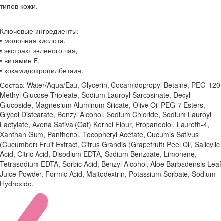
типов кожи.
Ключевые ингредиенты:
• молочная кислота,
• экстракт зеленого чая,
• витамин Е,
• кокамидопропилбетаин.
Состав: Water/Aqua/Eau, Glycerin, Cocamidopropyl Betaine, PEG-120
Methyl Glucose Trioleate, Sodium Lauroyl Sarcosinate, Decyl
Glucoside, Magnesium Aluminum Silicate, Olive Oil PEG-7 Esters,
Glycol Distearate, Benzyl Alcohol, Sodium Chloride, Sodium Lauroyl
Lactylate, Avena Sativa (Oat) Kernel Flour, Propanediol, Laureth-4,
Xanthan Gum, Panthenol, Tocopheryl Acetate, Cucumis Sativus
(Cucumber) Fruit Extract, Citrus Grandis (Grapefruit) Peel Oil, Salicylic
Acid, Citric Acid, Disodium EDTA, Sodium Benzoate, Limonene,
Tetrasodium EDTA, Sorbic Acid, Benzyl Alcohol, Aloe Barbadensis Leaf
Juice Powder, Formic Acid, Maltodextrin, Potassium Sorbate, Sodium
Hydroxide.