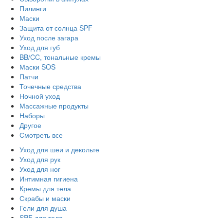
Пилинги
Маски
Защита от солнца SPF
Уход после загара
Уход для губ
BB/CC, тональные кремы
Маски SOS
Патчи
Точечные средства
Ночной уход
Массажные продукты
Наборы
Другое
Смотреть все
Уход для шеи и декольте
Уход для рук
Уход для ног
Интимная гигиена
Кремы для тела
Скрабы и маски
Гели для душа
SPF для тела