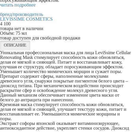
поросуживающим эффектом.
читать подробнее
бренд/производитель
LEVISSIME COSMETICS
4 100
товара нет в наличии
Объём:
75 мл
товар доступен для свободной продажи
ОПИСАНИЕ
Уникальная профессиональная маска для лица LeviSsime Cellular
Renovating Mask стимулирует способность кожи обновляться,
делая ее мягкой и сияющей. Питает и восстанавливает кожу,
улучшая ее структуру, обладает поросуживающим эффектом.
Уменьшает количество мимических морщин и сужает поры.
Препарат содержит сферы, наполненные молекулами
древесного угля, снаружи покрытые пигментом белого цвета –
диоксид титана. При механическом воздействии происходит
раскрытие сфер и освобождение молекул древесного угля.
Данный механизм обеспечивает изменение цвета маски от
белого до антрацита при нанесении.
Кремовая маска стимулирует способность кожи обновляться,
делая ее мягкой и сияющей, улучшает текстуру кожи, питает и
восстанавливает ее. Уменьшаются мимические морщины и
поры.
Экстракт софоры японской оказывает витаминизирующее,
антиоксидантное действие, укрепляет стенки сосудов. Диоксид