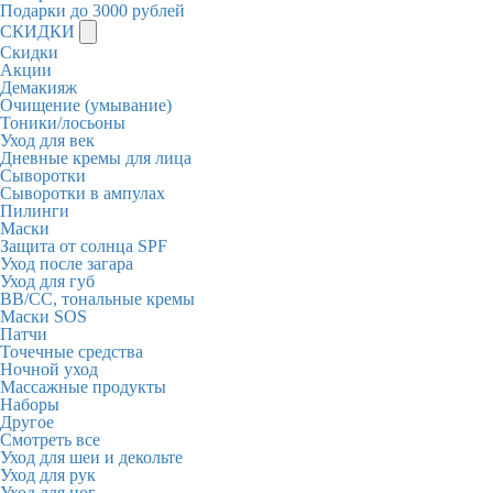
Подарки до 3000 рублей
СКИДКИ
Скидки
Акции
Демакияж
Очищение (умывание)
Тоники/лосьоны
Уход для век
Дневные кремы для лица
Сыворотки
Сыворотки в ампулах
Пилинги
Маски
Защита от солнца SPF
Уход после загара
Уход для губ
BB/CC, тональные кремы
Маски SOS
Патчи
Точечные средства
Ночной уход
Массажные продукты
Наборы
Другое
Смотреть все
Уход для шеи и декольте
Уход для рук
Уход для ног