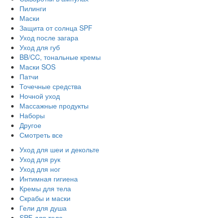
Пилинги
Маски
Защита от солнца SPF
Уход после загара
Уход для губ
BB/CC, тональные кремы
Маски SOS
Патчи
Точечные средства
Ночной уход
Массажные продукты
Наборы
Другое
Смотреть все
Уход для шеи и декольте
Уход для рук
Уход для ног
Интимная гигиена
Кремы для тела
Скрабы и маски
Гели для душа
SPF для тела