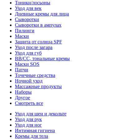
Тоники/лосьоны
Уход для век
Дневные кремы для лица
Сыворотки
Сыворотки в ампулах
Пилинги
Маски
Защита от солнца SPF
Уход после загара
Уход для губ
BB/CC, тональные кремы
Маски SOS
Патчи
Точечные средства
Ночной уход
Массажные продукты
Наборы
Другое
Смотреть все
Уход для шеи и декольте
Уход для рук
Уход для ног
Интимная гигиена
Кремы для тела