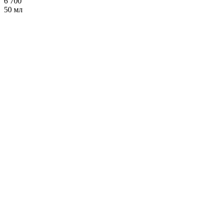
6 700
50 мл