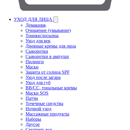
УХОД ДЛЯ ЛИЦА
Демакияж
Очищение (умывание)
Тоники/лосьоны
Уход для век
Дневные кремы для лица
Сыворотки
Сыворотки в ампулах
Пилинги
Маски
Защита от солнца SPF
Уход после загара
Уход для губ
BB/CC, тональные кремы
Маски SOS
Патчи
Точечные средства
Ночной уход
Массажные продукты
Наборы
Другое
Смотреть все