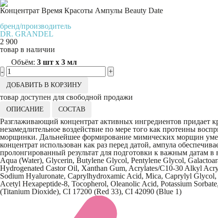
Концентрат Время Красоты Ампулы Beauty Date
бренд/производитель
DR. GRANDEL
2 900
товар в наличии
Объём:
3 шт х 3 мл
-
+
ДОБАВИТЬ В КОРЗИНУ
товар доступен для свободной продажи
ОПИСАНИЕ
СОСТАВ
Разглаживающий концентрат активных ингредиентов придает к
незамедлительное воздействие по мере того как протеины восп
морщинки. Дальнейшее формирование мимических морщин умень
концентрат использован как раз перед датой, ампула обеспечив
пролонгированный результат для подготовки к важным датам в
Aqua (Water), Glycerin, Butylene Glycol, Pentylene Glycol, Galactoara
Hydrogenated Castor Oil, Xanthan Gum, Acrylates/C10-30 Alkyl Acry
Sodium Hyaluronate, Caprylhydroxamic Acid, Mica, Caprylyl Glycol, Sy
Acetyl Hexapeptide-8, Tocopherol, Oleanolic Acid, Potassium Sorbate,
(Titanium Dioxide), CI 17200 (Red 33), CI 42090 (Blue 1)