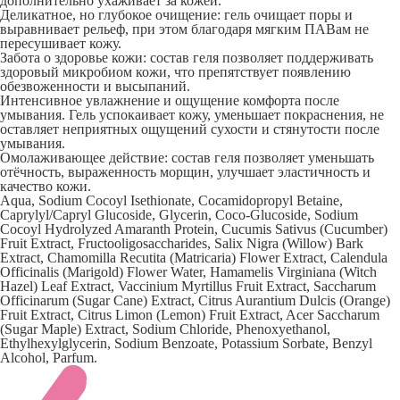
дополнительно ухаживает за кожей.
Деликатное, но глубокое очищение: гель очищает поры и
выравнивает рельеф, при этом благодаря мягким ПАВам не
пересушивает кожу.
Забота о здоровье кожи: состав геля позволяет поддерживать
здоровый микробиом кожи, что препятствует появлению
обезвоженности и высыпаний.
Интенсивное увлажнение и ощущение комфорта после
умывания. Гель успокаивает кожу, уменьшает покраснения, не
оставляет неприятных ощущений сухости и стянутости после
умывания.
Омолаживающее действие: состав геля позволяет уменьшать
отёчность, выраженность морщин, улучшает эластичность и
качество кожи.
Aqua, Sodium Cocoyl Isethionate, Cocamidopropyl Betaine,
Caprylyl/Capryl Glucoside, Glycerin, Coco-Glucoside, Sodium
Cocoyl Hydrolyzed Amaranth Protein, Cucumis Sativus (Cucumber)
Fruit Extract, Fructooligosaccharides, Salix Nigra (Willow) Bark
Extract, Chamomilla Recutita (Matricaria) Flower Extract, Calendula
Officinalis (Marigold) Flower Water, Hamamelis Virginiana (Witch
Hazel) Leaf Extract, Vaccinium Myrtillus Fruit Extract, Saccharum
Officinarum (Sugar Cane) Extract, Citrus Aurantium Dulcis (Orange)
Fruit Extract, Citrus Limon (Lemon) Fruit Extract, Acer Saccharum
(Sugar Maple) Extract, Sodium Chloride, Phenoxyethanol,
Ethylhexylglycerin, Sodium Benzoate, Potassium Sorbate, Benzyl
Alcohol, Parfum.