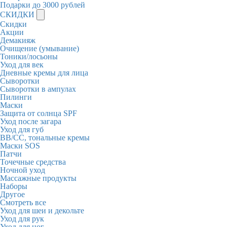
Подарки до 3000 рублей
СКИДКИ
Скидки
Акции
Демакияж
Очищение (умывание)
Тоники/лосьоны
Уход для век
Дневные кремы для лица
Сыворотки
Сыворотки в ампулах
Пилинги
Маски
Защита от солнца SPF
Уход после загара
Уход для губ
BB/CC, тональные кремы
Маски SOS
Патчи
Точечные средства
Ночной уход
Массажные продукты
Наборы
Другое
Смотреть все
Уход для шеи и декольте
Уход для рук
Уход для ног