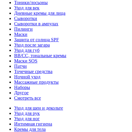
Тоники/лосьоны
Уход для век
Дневные кремы для лица
Сыворотки
Сыворотки в ампулах
Пилинги
Маски
Защита от солнца SPF
Уход после загара
Уход для губ
BB/CC, тональные кремы
Маски SOS
Патчи
Точечные средства
Ночной уход
Массажные продукты
Наборы
Другое
Смотреть все
Уход для шеи и декольте
Уход для рук
Уход для ног
Интимная гигиена
Кремы для тела