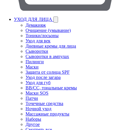
УХОД ДЛЯ ЛИЦА
Демакияж
Очищение (умывание)
Тоники/лосьоны
Уход для век
Дневные кремы для лица
Сыворотки
Сыворотки в ампулах
Пилинги
Маски
Защита от солнца SPF
Уход после загара
Уход для губ
BB/CC, тональные кремы
Маски SOS
Патчи
Точечные средства
Ночной уход
Массажные продукты
Наборы
Другое
Смотреть все