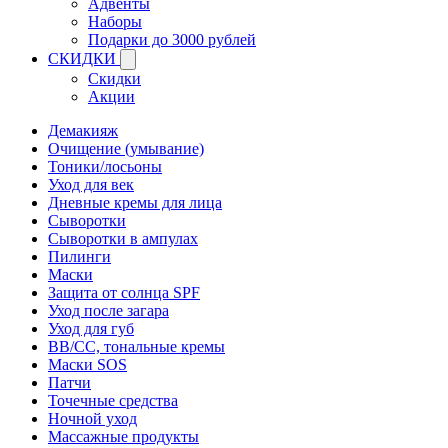
Адвенты
Наборы
Подарки до 3000 рублей
СКИДКИ
Скидки
Акции
Демакияж
Очищение (умывание)
Тоники/лосьоны
Уход для век
Дневные кремы для лица
Сыворотки
Сыворотки в ампулах
Пилинги
Маски
Защита от солнца SPF
Уход после загара
Уход для губ
BB/CC, тональные кремы
Маски SOS
Патчи
Точечные средства
Ночной уход
Массажные продукты