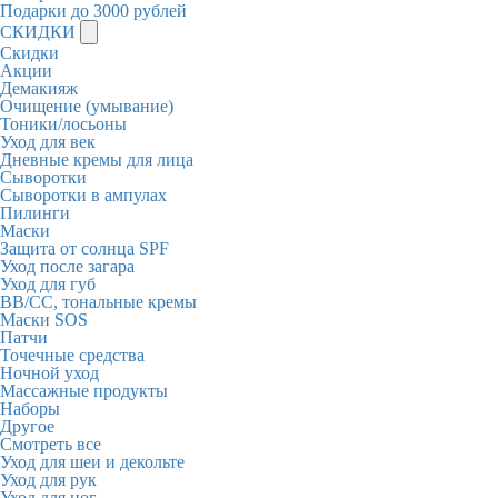
Подарки до 3000 рублей
СКИДКИ
Скидки
Акции
Демакияж
Очищение (умывание)
Тоники/лосьоны
Уход для век
Дневные кремы для лица
Сыворотки
Сыворотки в ампулах
Пилинги
Маски
Защита от солнца SPF
Уход после загара
Уход для губ
BB/CC, тональные кремы
Маски SOS
Патчи
Точечные средства
Ночной уход
Массажные продукты
Наборы
Другое
Смотреть все
Уход для шеи и декольте
Уход для рук
Уход для ног