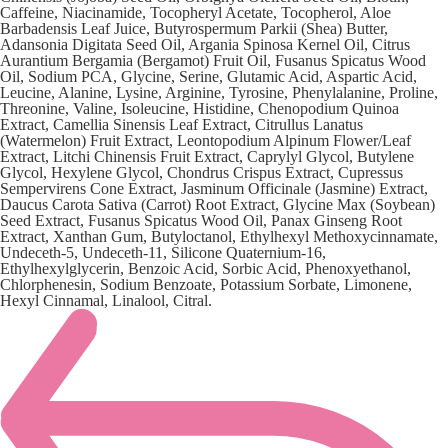
Caffeine, Niacinamide, Tocopheryl Acetate, Tocopherol, Aloe
Barbadensis Leaf Juice, Butyrospermum Parkii (Shea) Butter,
Adansonia Digitata Seed Oil, Argania Spinosa Kernel Oil, Citrus
Aurantium Bergamia (Bergamot) Fruit Oil, Fusanus Spicatus Wood
Oil, Sodium PCA, Glycine, Serine, Glutamic Acid, Aspartic Acid,
Leucine, Alanine, Lysine, Arginine, Tyrosine, Phenylalanine, Proline,
Threonine, Valine, Isoleucine, Histidine, Chenopodium Quinoa
Extract, Camellia Sinensis Leaf Extract, Citrullus Lanatus
(Watermelon) Fruit Extract, Leontopodium Alpinum Flower/Leaf
Extract, Litchi Chinensis Fruit Extract, Caprylyl Glycol, Butylene
Glycol, Hexylene Glycol, Chondrus Crispus Extract, Cupressus
Sempervirens Cone Extract, Jasminum Officinale (Jasmine) Extract,
Daucus Carota Sativa (Carrot) Root Extract, Glycine Max (Soybean)
Seed Extract, Fusanus Spicatus Wood Oil, Panax Ginseng Root
Extract, Xanthan Gum, Butyloctanol, Ethylhexyl Methoxycinnamate,
Undeceth-5, Undeceth-11, Silicone Quaternium-16,
Ethylhexylglycerin, Benzoic Acid, Sorbic Acid, Phenoxyethanol,
Chlorphenesin, Sodium Benzoate, Potassium Sorbate, Limonene,
Hexyl Cinnamal, Linalool, Citral.