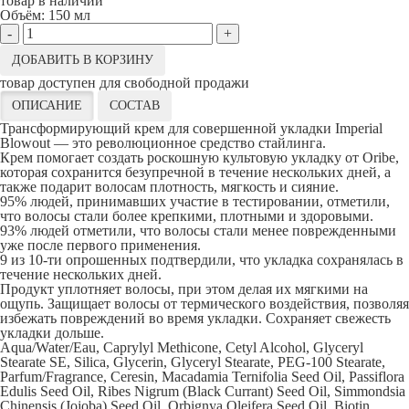
товар в наличии
Объём:
150 мл
-
+
ДОБАВИТЬ В КОРЗИНУ
товар доступен для свободной продажи
ОПИСАНИЕ
СОСТАВ
Трансформирующий крем для совершенной укладки Imperial
Blowout — это революционное средство стайлинга.
Крем помогает создать роскошную культовую укладку от Oribe,
которая сохранится безупречной в течение нескольких дней, а
также подарит волосам плотность, мягкость и сияние.
95% людей, принимавших участие в тестировании, отметили,
что волосы стали более крепкими, плотными и здоровыми.
93% людей отметили, что волосы стали менее поврежденными
уже после первого применения.
9 из 10-ти опрошенных подтвердили, что укладка сохранялась в
течение нескольких дней.
Продукт уплотняет волосы, при этом делая их мягкими на
ощупь. Защищает волосы от термического воздействия, позволяя
избежать повреждений во время укладки. Сохраняет свежесть
укладки дольше.
Aqua/Water/Eau, Caprylyl Methicone, Cetyl Alcohol, Glyceryl
Stearate SE, Silica, Glycerin, Glyceryl Stearate, PEG-100 Stearate,
Parfum/Fragrance, Ceresin, Macadamia Ternifolia Seed Oil, Passiflora
Edulis Seed Oil, Ribes Nigrum (Black Currant) Seed Oil, Simmondsia
Chinensis (Jojoba) Seed Oil, Orbignya Oleifera Seed Oil, Biotin,