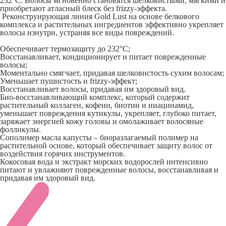
232°C. Волосы мгновенно становятся шелковистыми, мягкими и
приобретают атласный блеск без frizzy-эффекта.
Реконструирующая линия Gold Lust на основе белкового
комплекса и растительных ингредиентов эффективно укрепляет
волосы изнутри, устраняя все виды повреждений.
Обеспечивает термозащиту до 232°C;
Восстанавливает, кондиционирует и питает поврежденные
волосы;
Моментально смягчает, придавая шелковистость сухим волосам;
Уменьшает пушистость и frizzy-эффект;
Восстанавливает волосы, придавая им здоровый вид.
Био-восстанавливающий комплекс, который содержит
растительный коллаген, кофеин, биотин и ниацинамид,
уменьшает повреждения кутикулы, укрепляет, глубоко питает,
заряжает энергией кожу головы и омолаживает волосяные
фолликулы.
Сополимер масла капусты – биоразлагаемый полимер на
растительной основе, который обеспечивает защиту волос от
воздействия горячих инструментов.
Кокосовая вода и экстракт морских водорослей интенсивно
питают и увлажняют поврежденные волосы, восстанавливая и
придавая им здоровый вид.