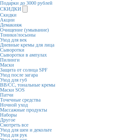
Подарки до 3000 рублей
СКИДКИ
Скидки
Акции
Демакияж
Очищение (умывание)
Тоники/лосьоны
Уход для век
Дневные кремы для лица
Сыворотки
Сыворотки в ампулах
Пилинги
Маски
Защита от солнца SPF
Уход после загара
Уход для губ
BB/CC, тональные кремы
Маски SOS
Патчи
Точечные средства
Ночной уход
Массажные продукты
Наборы
Другое
Смотреть все
Уход для шеи и декольте
Уход для рук
Уход для ног