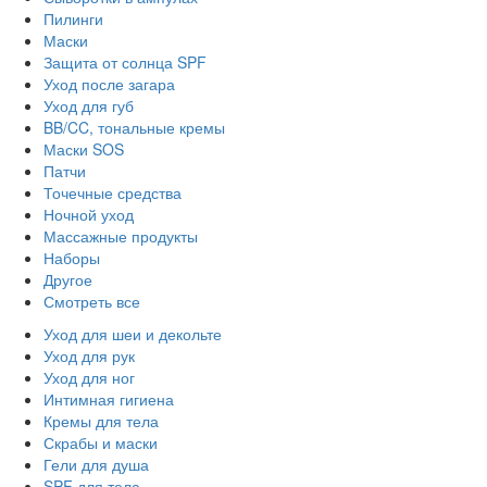
Пилинги
Маски
Защита от солнца SPF
Уход после загара
Уход для губ
BB/CC, тональные кремы
Маски SOS
Патчи
Точечные средства
Ночной уход
Массажные продукты
Наборы
Другое
Смотреть все
Уход для шеи и декольте
Уход для рук
Уход для ног
Интимная гигиена
Кремы для тела
Скрабы и маски
Гели для душа
SPF для тела