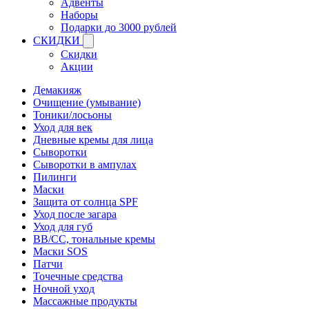
Адвенты
Наборы
Подарки до 3000 рублей
СКИДКИ
Скидки
Акции
Демакияж
Очищение (умывание)
Тоники/лосьоны
Уход для век
Дневные кремы для лица
Сыворотки
Сыворотки в ампулах
Пилинги
Маски
Защита от солнца SPF
Уход после загара
Уход для губ
BB/CC, тональные кремы
Маски SOS
Патчи
Точечные средства
Ночной уход
Массажные продукты