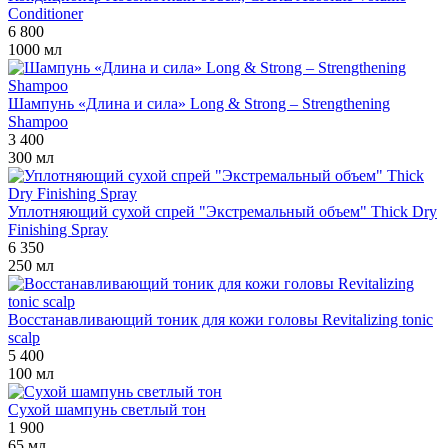
Conditioner
6 800
1000 мл
Шампунь «Длина и сила» Long & Strong – Strengthening
Shampoo
3 400
300 мл
Уплотняющий сухой спрей "Экстремальный объем" Thick Dry
Finishing Spray
6 350
250 мл
Восстанавливающий тоник для кожи головы Revitalizing tonic
scalp
5 400
100 мл
Сухой шампунь светлый тон
1 900
65 мл