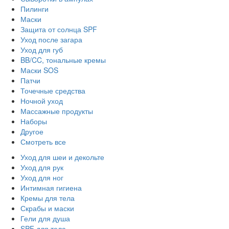
Пилинги
Маски
Защита от солнца SPF
Уход после загара
Уход для губ
BB/CC, тональные кремы
Маски SOS
Патчи
Точечные средства
Ночной уход
Массажные продукты
Наборы
Другое
Смотреть все
Уход для шеи и декольте
Уход для рук
Уход для ног
Интимная гигиена
Кремы для тела
Скрабы и маски
Гели для душа
SPF для тела