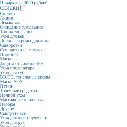
Подарки до 3000 рублей
СКИДКИ
Скидки
Акции
Демакияж
Очищение (умывание)
Тоники/лосьоны
Уход для век
Дневные кремы для лица
Сыворотки
Сыворотки в ампулах
Пилинги
Маски
Защита от солнца SPF
Уход после загара
Уход для губ
BB/CC, тональные кремы
Маски SOS
Патчи
Точечные средства
Ночной уход
Массажные продукты
Наборы
Другое
Смотреть все
Уход для шеи и декольте
Уход для рук
Уход для ног