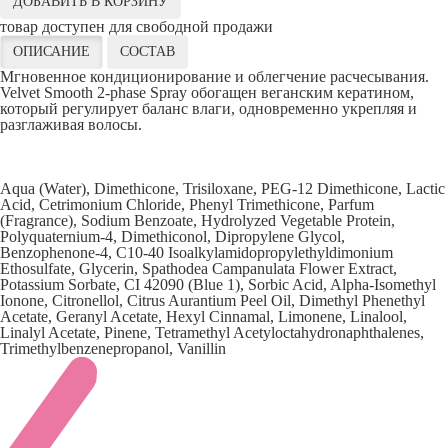
ДОБАВИТЬ В КОРЗИНУ
товар доступен для свободной продажи
ОПИСАНИЕ
СОСТАВ
Мгновенное кондиционирование и облегчение расчесывания.
Velvet Smooth 2-phase Spray обогащен веганским кератином,
который регулирует баланс влаги, одновременно укрепляя и
разглаживая волосы.
Aqua (Water), Dimethicone, Trisiloxane, PEG-12 Dimethicone, Lactic
Acid, Cetrimonium Chloride, Phenyl Trimethicone, Parfum
(Fragrance), Sodium Benzoate, Hydrolyzed Vegetable Protein,
Polyquaternium-4, Dimethiconol, Dipropylene Glycol,
Benzophenone-4, C10-40 Isoalkylamidopropylethyldimonium
Ethosulfate, Glycerin, Spathodea Campanulata Flower Extract,
Potassium Sorbate, CI 42090 (Blue 1), Sorbic Acid, Alpha-Isomethyl
Ionone, Citronellol, Citrus Aurantium Peel Oil, Dimethyl Phenethyl
Acetate, Geranyl Acetate, Hexyl Cinnamal, Limonene, Linalool,
Linalyl Acetate, Pinene, Tetramethyl Acetyloctahydronaphthalenes,
Trimethylbenzenepropanol, Vanillin