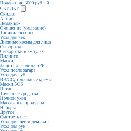
Подарки до 3000 рублей
СКИДКИ
Скидки
Акции
Демакияж
Очищение (умывание)
Тоники/лосьоны
Уход для век
Дневные кремы для лица
Сыворотки
Сыворотки в ампулах
Пилинги
Маски
Защита от солнца SPF
Уход после загара
Уход для губ
BB/CC, тональные кремы
Маски SOS
Патчи
Точечные средства
Ночной уход
Массажные продукты
Наборы
Другое
Смотреть все
Уход для шеи и декольте
Уход для рук
Уход для ног