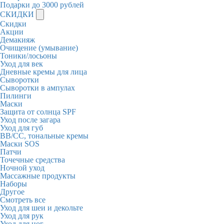
Подарки до 3000 рублей
СКИДКИ
Скидки
Акции
Демакияж
Очищение (умывание)
Тоники/лосьоны
Уход для век
Дневные кремы для лица
Сыворотки
Сыворотки в ампулах
Пилинги
Маски
Защита от солнца SPF
Уход после загара
Уход для губ
BB/CC, тональные кремы
Маски SOS
Патчи
Точечные средства
Ночной уход
Массажные продукты
Наборы
Другое
Смотреть все
Уход для шеи и декольте
Уход для рук
Уход для ног