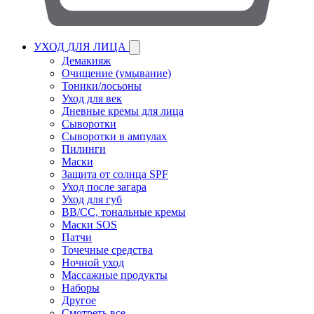
УХОД ДЛЯ ЛИЦА
Демакияж
Очищение (умывание)
Тоники/лосьоны
Уход для век
Дневные кремы для лица
Сыворотки
Сыворотки в ампулах
Пилинги
Маски
Защита от солнца SPF
Уход после загара
Уход для губ
BB/CC, тональные кремы
Маски SOS
Патчи
Точечные средства
Ночной уход
Массажные продукты
Наборы
Другое
Смотреть все