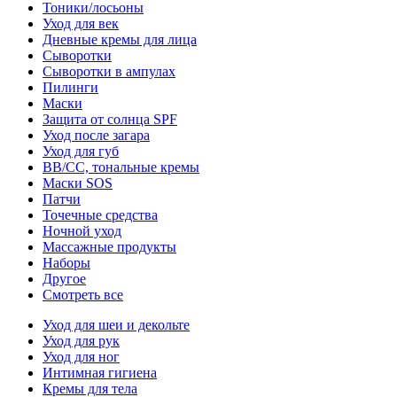
Тоники/лосьоны
Уход для век
Дневные кремы для лица
Сыворотки
Сыворотки в ампулах
Пилинги
Маски
Защита от солнца SPF
Уход после загара
Уход для губ
BB/CC, тональные кремы
Маски SOS
Патчи
Точечные средства
Ночной уход
Массажные продукты
Наборы
Другое
Смотреть все
Уход для шеи и декольте
Уход для рук
Уход для ног
Интимная гигиена
Кремы для тела