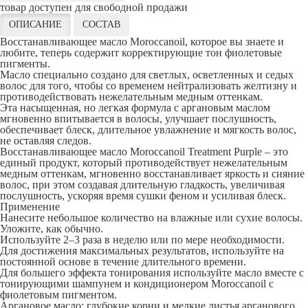
товар доступен для свободной продажи
ОПИСАНИЕ
СОСТАВ
Восстанавливающее масло Moroccanoil, которое вы знаете и
любите, теперь содержит корректирующие тон фиолетовые
пигменты.
Масло специально создано для светлых, осветленных и седых
волос для того, чтобы со временем нейтрализовать желтизну и
противодействовать нежелательным медным оттенкам.
Эта насыщенная, но легкая формула с аргановым маслом
мгновенно впитывается в волосы, улучшает послушность,
обеспечивает блеск, длительное увлажнение и мягкость волос,
не оставляя следов.
Восстанавливающее масло Moroccanoil Treatment Purple – это
единый продукт, который противодействует нежелательным
медным оттенкам, мгновенно восстанавливает яркость и сияние
волос, при этом создавая длительную гладкость, увеличивая
послушность, ускоряя время сушки феном и усиливая блеск.
Применение
Нанесите небольшое количество на влажные или сухие волосы.
Уложите, как обычно.
Используйте 2–3 раза в неделю или по мере необходимости.
Для достижения максимальных результатов, используйте на
постоянной основе в течение длительного времени.
Для большего эффекта тонирования используйте масло вместе с
тонирующими шампунем и кондиционером Moroccanoil с
фиолетовым пигментом.
Аргановое масло: глубокие корни и мелкие листья арганового