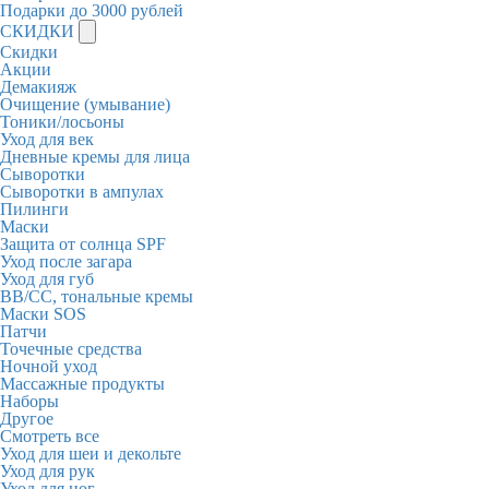
Подарки до 3000 рублей
СКИДКИ
Скидки
Акции
Демакияж
Очищение (умывание)
Тоники/лосьоны
Уход для век
Дневные кремы для лица
Сыворотки
Сыворотки в ампулах
Пилинги
Маски
Защита от солнца SPF
Уход после загара
Уход для губ
BB/CC, тональные кремы
Маски SOS
Патчи
Точечные средства
Ночной уход
Массажные продукты
Наборы
Другое
Смотреть все
Уход для шеи и декольте
Уход для рук
Уход для ног