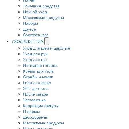
Патчи
Точечные средства
Ночной уход
Массажные продукты
Наборы
Другое
Смотреть все
УХОД ДЛЯ ТЕЛА
Уход для шеи и декольте
Уход для рук
Уход для ног
Интимная гигиена
Кремы для тела
Скрабы и маски
Гели для душа
SPF для тела
После загара
Увлажнение
Коррекция фигуры
Парфюм
Дезодоранты
Массажные продукты
Масла для тела