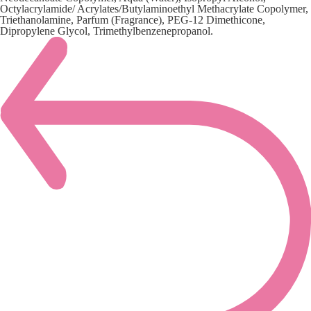
Octylacrylamide/ Acrylates/Butylaminoethyl Methacrylate Copolymer,
Triethanolamine, Parfum (Fragrance), PEG-12 Dimethicone,
Dipropylene Glycol, Trimethylbenzenepropanol.