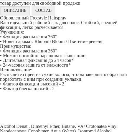
товар доступен для свободной продажи
ОПИСАНИЕ
СОСТАВ
Обновленный Freestyle Hairspray
Ваш идеальный рабочий лак для волос. Стойкий, средней
фиксации, легко расчесывается.
Улучшения:
• Функция распыления 360°
• Новый аромат: Rhubarb Bloom / Цветение ревеня
Преимущества:
• Функция распыления 360°
• Можно послойно наращивать фиксацию
• Длительная фиксация до 24 часов*
• 24-часовая защита от влажности*
Использование:
Распылите спрей на сухие волосы, чтобы завершить образ или
поработать с ним при создании укладки.
• Фактор фиксации высокий - 2
• Фактор блеска низкий - 2
Alcohol Denat., Dimethyl Ether, Butane, VA/ Crotonates/Vinyl
Neodecanoate Copolymer, Aqua (Water), Isopropyl Alcohol,