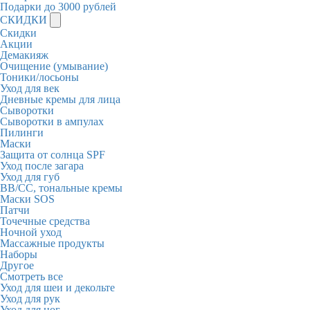
Подарки до 3000 рублей
СКИДКИ
Скидки
Акции
Демакияж
Очищение (умывание)
Тоники/лосьоны
Уход для век
Дневные кремы для лица
Сыворотки
Сыворотки в ампулах
Пилинги
Маски
Защита от солнца SPF
Уход после загара
Уход для губ
BB/CC, тональные кремы
Маски SOS
Патчи
Точечные средства
Ночной уход
Массажные продукты
Наборы
Другое
Смотреть все
Уход для шеи и декольте
Уход для рук
Уход для ног