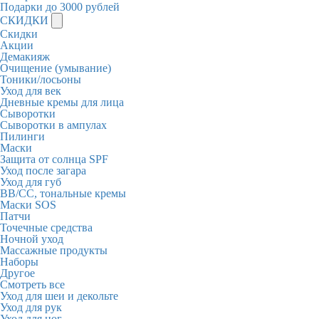
Подарки до 3000 рублей
СКИДКИ
Скидки
Акции
Демакияж
Очищение (умывание)
Тоники/лосьоны
Уход для век
Дневные кремы для лица
Сыворотки
Сыворотки в ампулах
Пилинги
Маски
Защита от солнца SPF
Уход после загара
Уход для губ
BB/CC, тональные кремы
Маски SOS
Патчи
Точечные средства
Ночной уход
Массажные продукты
Наборы
Другое
Смотреть все
Уход для шеи и декольте
Уход для рук
Уход для ног