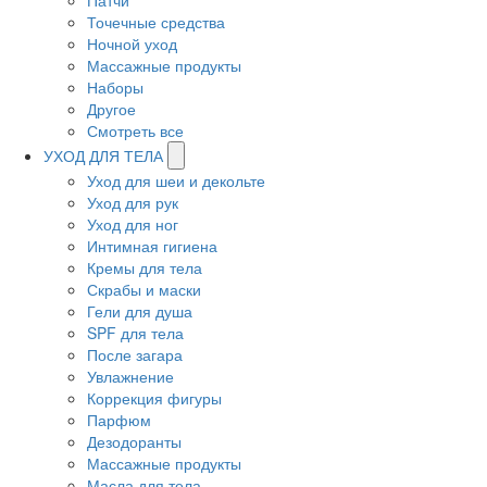
Патчи
Точечные средства
Ночной уход
Массажные продукты
Наборы
Другое
Смотреть все
УХОД ДЛЯ ТЕЛА
Уход для шеи и декольте
Уход для рук
Уход для ног
Интимная гигиена
Кремы для тела
Скрабы и маски
Гели для душа
SPF для тела
После загара
Увлажнение
Коррекция фигуры
Парфюм
Дезодоранты
Массажные продукты
Масла для тела