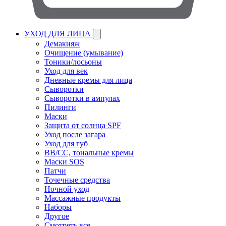
УХОД ДЛЯ ЛИЦА
Демакияж
Очищение (умывание)
Тоники/лосьоны
Уход для век
Дневные кремы для лица
Сыворотки
Сыворотки в ампулах
Пилинги
Маски
Защита от солнца SPF
Уход после загара
Уход для губ
BB/CC, тональные кремы
Маски SOS
Патчи
Точечные средства
Ночной уход
Массажные продукты
Наборы
Другое
Смотреть все