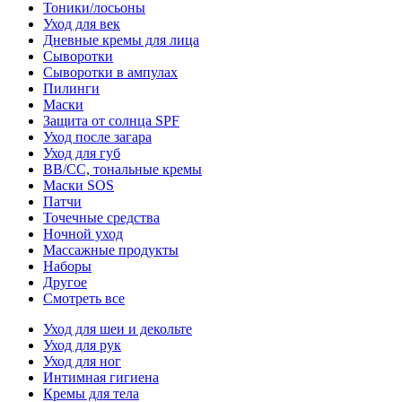
Тоники/лосьоны
Уход для век
Дневные кремы для лица
Сыворотки
Сыворотки в ампулах
Пилинги
Маски
Защита от солнца SPF
Уход после загара
Уход для губ
BB/CC, тональные кремы
Маски SOS
Патчи
Точечные средства
Ночной уход
Массажные продукты
Наборы
Другое
Смотреть все
Уход для шеи и декольте
Уход для рук
Уход для ног
Интимная гигиена
Кремы для тела