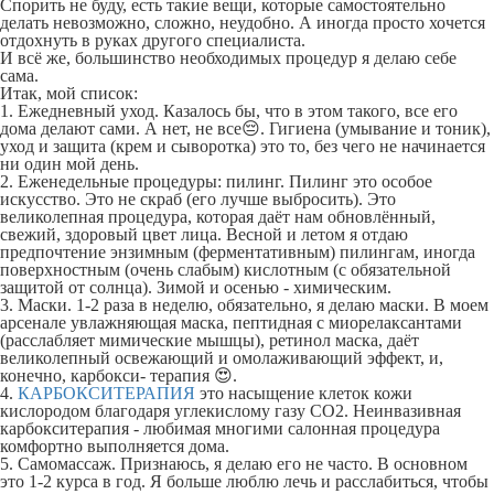
Спорить не буду, есть такие вещи, которые самостоятельно
делать невозможно, сложно, неудобно. А иногда просто хочется
отдохнуть в руках другого специалиста.
И всё же, большинство необходимых процедур я делаю себе
сама.
Итак, мой список:
1. Ежедневный уход. Казалось бы, что в этом такого, все его
дома делают сами. А нет, не все😔. Гигиена (умывание и тоник),
уход и защита (крем и сыворотка) это то, без чего не начинается
ни один мой день.
2. Еженедельные процедуры: пилинг. Пилинг это особое
искусство. Это не скраб (его лучше выбросить). Это
великолепная процедура, которая даёт нам обновлённый,
свежий, здоровый цвет лица. Весной и летом я отдаю
предпочтение энзимным (ферментативным) пилингам, иногда
поверхностным (очень слабым) кислотным (с обязательной
защитой от солнца). Зимой и осенью - химическим.
3. Маски. 1-2 раза в неделю, обязательно, я делаю маски. В моем
арсенале увлажняющая маска, пептидная с миорелаксантами
(расслабляет мимические мышцы), ретинол маска, даёт
великолепный освежающий и омолаживающий эффект, и,
конечно, карбокси- терапия 😍.
4.
КАРБОКСИТЕРАПИЯ
это насыщение клеток кожи
кислородом благодаря углекислому газу CO2. Неинвазивная
карбокситерапия - любимая многими салонная процедура
комфортно выполняется дома.
5. Самомассаж. Признаюсь, я делаю его не часто. В основном
это 1-2 курса в год. Я больше люблю лечь и расслабиться, чтобы