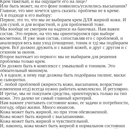
Крем тяжёлый, и вы ощущаете его на лице?
Или быть может, на его фоне появились/усилились высыпания?
Главное, что мне хочется здесь сказать: проблема не в креме.
А в подходе к его выбору:
Первое, это то, что мы не выбираем крем ДЛЯ жирной кожи. И
для сухой, и для возрастной, и для проблемной тоже.
Мы вообще не смотрим на надписи на баночках. Нам важен
состав. Это первое, на что мы ориентируемся при выборе
косметики. И уже зная состав, сопоставляя его с проблемой, и
анализируя весь ваш уход (очищение, тоник и тд) мы подбираем
крем. Всё должно дружить и с вашей кожей, и друг с другом и с
сезоном за окном.
Второе вытекает из первого: мы не выбираем для решения
проблемы только крем.
Он должен быть в комплексе с умывалкой и тоником. Это
обязательный минимум.
А в идеале, к нему еще должны быть подобраны пилинг, маски
и сыворотки.
С любой проблемой (жирность кожи, высыпания, возрастные
изменения итд) всегда нужно работать комплексно. И регулярно.
И третье, мы не покупаем средства, ориентируясь только на тип
кожи. Это далеко не самый главный критерий.
Нам важнее учитывать состояние кожи, ее задачи и потребности,
погоду, образ жизни. Много нюансов.
Кожа может быть жирной, но при этом обезвоженной.
Кожа может быть жирной с высыпаниями.
Кожа может быть жирной и чувствительной.
И, наконец, кожа может быть жирной в нормальном состоянии