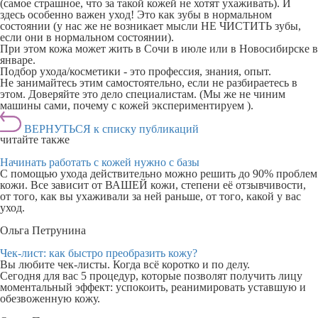
(самое страшное, что за такой кожей не хотят ухаживать). И
здесь особенно важен уход! Это как зубы в нормальном
состоянии (у нас же не возникает мысли НЕ ЧИСТИТЬ зубы,
если они в нормальном состоянии).
При этом кожа может жить в Сочи в июле или в Новосибирске в
январе.
Подбор ухода/косметики - это профессия, знания, опыт.
Не занимайтесь этим самостоятельно, если не разбираетесь в
этом. Доверяйте это дело специалистам. (Мы же не чиним
машины сами, почему с кожей экспериментируем ).
ВЕРНУТЬСЯ к списку публикаций
читайте также
Начинать работать с кожей нужно с базы
С помощью ухода действительно можно решить до 90% проблем
кожи. Все зависит от ВАШЕЙ кожи, степени её отзывчивости,
от того, как вы ухаживали за ней раньше, от того, какой у вас
уход.
Ольга Петрунина
Чек-лист: как быстро преобразить кожу?
Вы любите чек-листы. Когда всё коротко и по делу.
Сегодня для вас 5 процедур, которые позволят получить лицу
моментальный эффект: успокоить, реанимировать уставшую и
обезвоженную кожу.