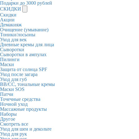
Подарки до 3000 рублей
СКИДКИ
Скидки
Акции
Демакияж
Очищение (умывание)
Тоники/лосьоны
Уход для век
Дневные кремы для лица
Сыворотки
Сыворотки в ампулах
Пилинги
Маски
Защита от солнца SPF
Уход после загара
Уход для губ
BB/CC, тональные кремы
Маски SOS
Патчи
Точечные средства
Ночной уход
Массажные продукты
Наборы
Другое
Смотреть все
Уход для шеи и декольте
Уход для рук
Уход для ног