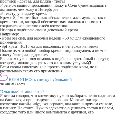
прогулок - другая, для пляжа - третья
✅регион вашего проживания. Кожу в Сочи будем защищать
активнее, чем кожу в Петербурге
✅Текстуру и задачу крема.
Крем с Spf может быть как лёгкая невесомая эмульсия, так и
крем с тоном, который обеспечит вам макияж и позволит
сократить количество слоёв косметики
Иногда я подбираю своим девочкам 2 крема.
Например:
▪Крем без спф, для рабочей недели - 50 мл для ежедневного
применения
▪Spf-крем - 10/15 мл для выходных и отпусков на пляже
Помните, что любой подбор крема - индивидуален, а не «по
совету блогера/подружки».
Если вам нужна моя помощь в подборе и достойный продукт,
которому можно доверять - то я к вашим услугам🥰
Всем своим клиентам я не просто подбираю крем, но и
расписываю схему его применения.
ВЕРНУТЬСЯ к списку публикаций
читайте также
"Опасные" компоненты?
Я всегда говорю, что косметику нужно выбирать не по надписям
на баночках, а ориентируясь на состав. Многие, находя в
косметике какой-нибудь консервант, впадают, в прямом смысле,
в панику. Не стоит! Нужно адекватно оценивать состав в целом,
соседство того или иного компонента с другими, его