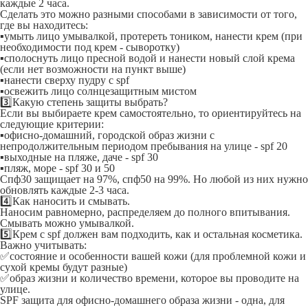
каждые 2 часа.
Сделать это можно разными способами в зависимости от того,
где вы находитесь:
▪умыть лицо умывалкой, протереть тоником, нанести крем (при
необходимости под крем - сыворотку)
▪сполоснуть лицо пресной водой и нанести новый слой крема
(если нет возможности на пункт выше)
▪нанести сверху пудру с spf
▪освежить лицо солнцезащитным мистом
3️⃣Какую степень защиты выбрать?
Если вы выбираете крем самостоятельно, то ориентируйтесь на
следующие критерии:
▪офисно-домашний, городской образ жизни с
непродолжительным периодом пребывания на улице - spf 20
▪выходные на пляже, даче - spf 30
▪пляж, море - spf 30 и 50
Спф30 защищает на 97%, спф50 на 99%. Но любой из них нужно
обновлять каждые 2-3 часа.
4️⃣Как наносить и смывать.
Наносим равномерно, распределяем до полного впитывания.
Смывать можно умывалкой.
5️⃣Крем с spf должен вам подходить, как и остальная косметика.
Важно учитывать:
✅состояние и особенности вашей кожи (для проблемной кожи и
сухой кремы будут разные)
✅образ жизни и количество времени, которое вы проводите на
улице.
SPF защита для офисно-домашнего образа жизни - одна, для