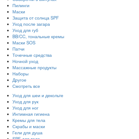
Пилинги
Маски
Защита от солнца SPF
Уход после загара
Уход для губ
BB/CC, тональные кремы
Маски SOS
Патчи
Точечные средства
Ночной уход
Массажные продукты
Наборы
Другое
Смотреть все
Уход для шеи и декольте
Уход для рук
Уход для ног
Интимная гигиена
Кремы для тела
Скрабы и маски
Гели для душа
SPF для тела