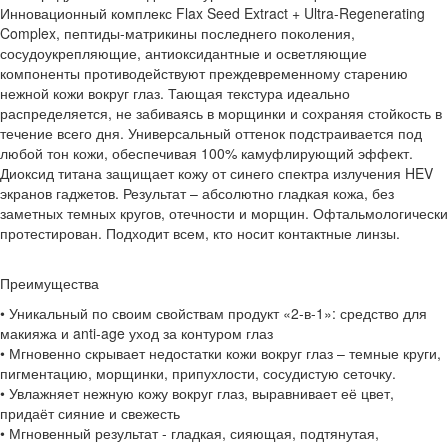
Инновационный комплекс Flax Seed Extract + Ultra-Regenerating
Complex, пептиды-матрикины последнего поколения,
сосудоукрепляющие, антиоксидантные и осветляющие
компоненты противодействуют преждевременному старению
нежной кожи вокруг глаз. Тающая текстура идеально
распределяется, не забиваясь в морщинки и сохраняя стойкость в
течение всего дня. Универсальный оттенок подстраивается под
любой тон кожи, обеспечивая 100% камуфлирующий эффект.
Диоксид титана защищает кожу от синего спектра излучения HEV
экранов гаджетов. Результат – абсолютно гладкая кожа, без
заметных темных кругов, отечности и морщин. Офтальмологически
протестирован. Подходит всем, кто носит контактные линзы.
Преимущества
• Уникальный по своим свойствам продукт «2-в-1»: средство для
макияжа и anti-age уход за контуром глаз
• Мгновенно скрывает недостатки кожи вокруг глаз – темные круги,
пигментацию, морщинки, припухлости, сосудистую сеточку.
• Увлажняет нежную кожу вокруг глаз, выравнивает её цвет,
придаёт сияние и свежесть
• Мгновенный результат - гладкая, сияющая, подтянутая,